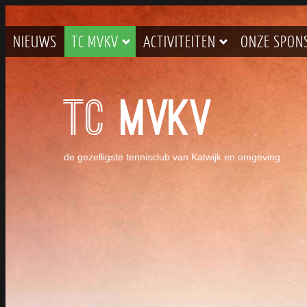
NIEUWS
TC MVKV
ACTIVITEITEN
ONZE SPON
TC
MVKV
de gezelligste tennisclub van Katwijk en omgeving
BARDIENST DOOR LEDEN