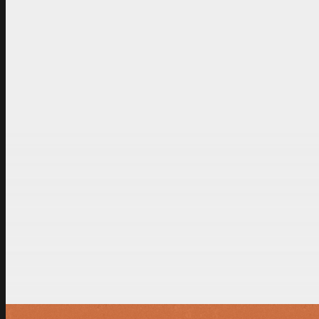
POSTADRES TENNISVERENIGING
TC MVKV
Oude 's Gravendijcksew
2221 DB KATWIJK
info@tcmvkv.nl
|
www.t