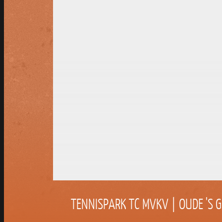
Oude 's Gravendijckseweg 1
2221 DB KATWIJK
Tel.nr.: 071-3612038
POSTADRES TENNISVERENIGING M
TC MVKV
Oude 's Gravendijckseweg 1
2221 DB KATWIJK
info@tcmvkv.nl
|
www.tcmvkv.nl
TENNISPARK TC MVKV | OUDE 'S