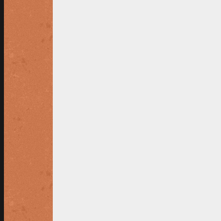
bardienstverplichting
zomerleden
: ma
bardienstverplichting j
aarleden
: maxim
bardienstverplichting geldt niet voor
bij inschrijving ná de start van een z