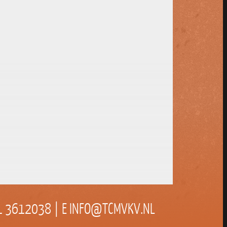
71 3612038 | E INFO@TCMVKV.NL