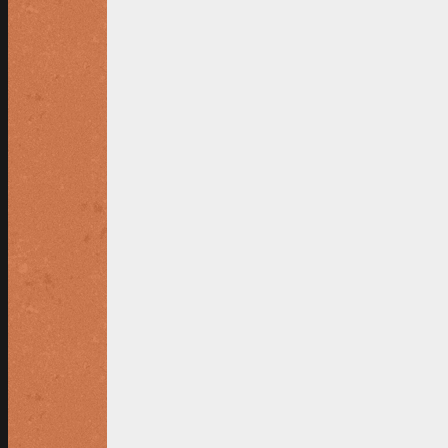
LID WORDEN BIJ TC MVKV
Wat leuk dat je lid wilt worden van MVKV! 
KLIK HIER voor het aanmeldingsformulier
Volg ons op
Facebook
of
Instagram
BEZOEKADRES TENNISPARK HET KR
Tennispark het Kruithuisje