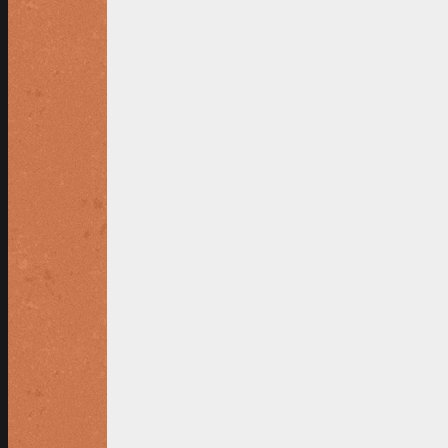
AANMELDEN
Vul het digitale
aanmeldingsformulier
in
Tennispark het Kruithuisje !
U kunt natuurlijk ook een papieren aanmel
Stuur hiervoor een mailtje met naam en a
Na ontvangst van uw inschrijving ontvang
voldaan is.
Kwaliteitseisen pasfoto's leden
De pasfoto op de ledenpas dient aan een 
handmatig. Foto’s die niet aan de eisen 
Voor de digitale foto geldt dat:
• het bestandstype JPG is;
• de verhouding breedte/hoogte circa drie/
• het formaat tenminste 300 bij 400 pixels 