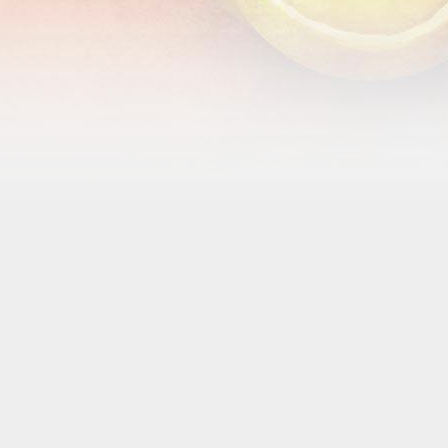
 zijn de banen niet bespeelbaar.
BIJ TC MVKV ?
®
ge, vooruitstrevende Gravel Plus Premium
tennisbanen;
 via KNLTB ClubApp;
van de Bollenstreek met heel veel verenigingsactiviteiten en j
voor €100,- lid worden van 1 april tot 31 december.
INGSLID ?
:
september (€145,-);
t/m 31 december (€190,-);
€210,-).
den met tennisschoenen;