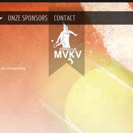
ONZE SPONSORS
CONTACT
jk en omgeving
s van tennisvereniging TC MVKV, kan het grootste deel van 