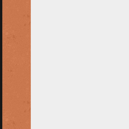
Een digitale pasfoto moet tevens aan de
• De foto moet het lid voorstellen en dient 
• De foto dient recht van voren en tegen e
• De breedte van het hoofd op de foto die
• Beide ogen dienen zichtbaar te zijn, ev
• Het dragen van een bril met donkere gla
• Het hoofd dient onbedekt te zijn, tenzi
verzetten. Indien het hoofd bedekt is, dient
AFMELDEN LIDMAATSCHAP
Natuurlijk hopen we niet dat er veel leden 
Lidmaatschap TC MVKV
# opzeggen lidmaatschap => vóór 1 januari (
# omzetten jaarlidmaatschap naar zomerlidm
Opzeggen kan per mail naar (
ledenadminis
Gravendijckseweg 1, 2221 DB KATWIJK. Indien
Bij het uitblijven van de betaling zal, ind