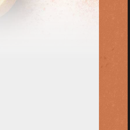
aloersmakend succesvolle