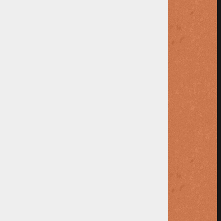
t om medische redenen noodzakelijk is;
jke of medische redenen zich hier tegen
n op welke manier u dit kunt doen.
cretariaat TC MVKV, Oude 's
r het volgende contributiejaar te betalen.
ngeschakeld.