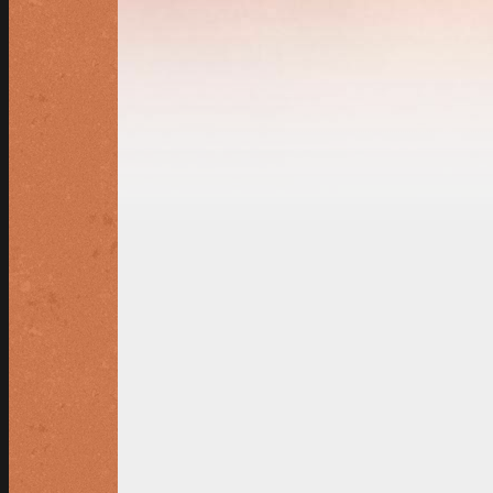
Alleen bij vorst of overvloedige neerslag
WAAROM VERENIGINGSLID WORDEN 
jaarrond tennissen op 4 prachti
u wordt tevens lid van KNLTB;
3 dagen van tevoren reserveren
de gezelligste tennisvereniging 
Clubkampioenschappen.
nieuwe leden kunnen het 1e jaar 
HANDIG OM TE WETEN ALS VERENIG
We hebben 3 soorten lidmaatschap
zomerseizoen
: 1 april t/m 30 
seizoensverlengend
: 1 maart 
jaarrond
: 1 april t/m 31 maart (
de banen mogen alleen betreden wor