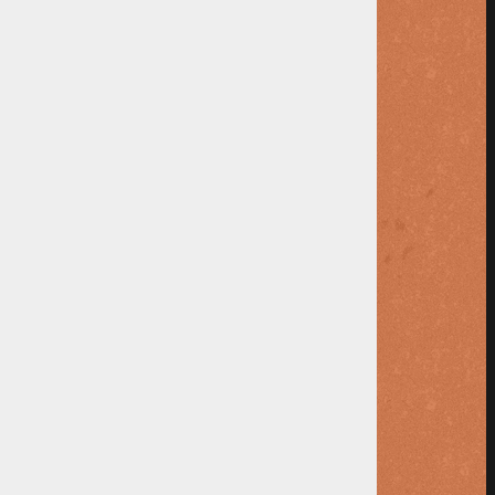
a voor een tennisabonnement van
6-44670342.
isaccomodatie wanneer de factuur volledig
TB controleert de aangeleverde foto’s