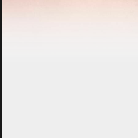
TC MVKV is een samenw
voor het innen van de con
U ontvangt binnenkort ee
WhatsApp. Wanneer u op 
klikt komt u in uw perso
ClubCollect en kunt u uw
deze tijd van betaalverz
voorstellen dat er missc
Hieronder hebben wij de 