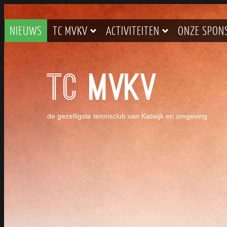
NIEUWS
TC MVKV
ACTIVITEITEN
ONZE SPON
TC
MVKV
de gezelligste tennisclub van Katwijk en omgeving
NIEUWE MANIER VAN CONTR