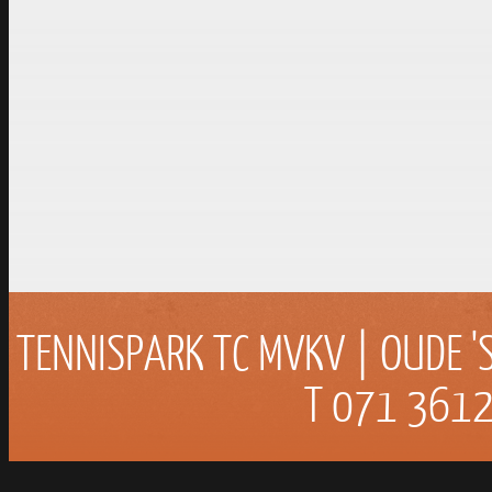
info@tcmvkv.nl
|
www.t
TENNISPARK TC MVKV | OUDE '
T 071 3612