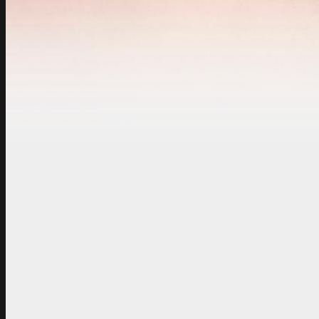
Er word wel eens gezegd
woorden".
Deze foto is genomen