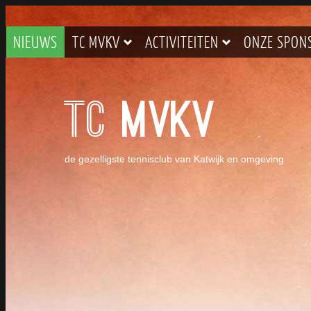
NIEUWS
TC MVKV
ACTIVITEITEN
ONZE SPON
TC
MVKV
de gezelligste tennisclub van Katwijk en omgeving
SPECTACULAIRE GRAVELBAN