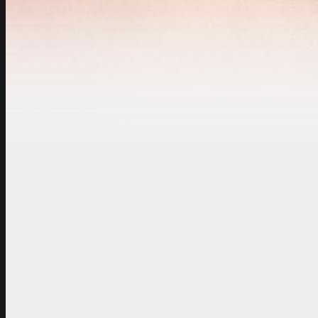
Bij tennisvereniging MV
grotendeels gedraaid do
Waarom worden leden i
Alle leden en bezoekers
consumptie prijzen. Dit 
dure pachter heeft voor
iedereen zijn/haar stee
van bardiensten. Hierbi
draaien, des te minde
draaien.