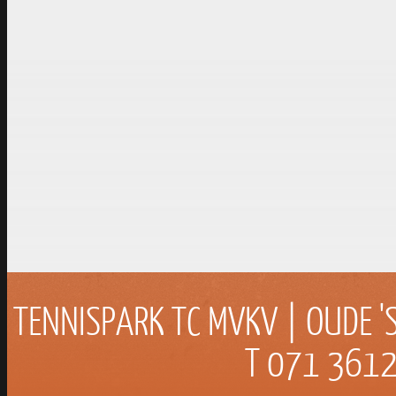
2221 DB KATWIJK
info@tcmvkv.nl
|
www.t
TENNISPARK TC MVKV | OUDE '
T 071 3612