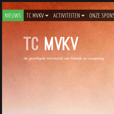
NIEUWS
TC MVKV
ACTIVITEITEN
ONZE SPON
TC
MVKV
de gezelligste tennisclub van Katwijk en omgeving
BARDIENST DOOR LEDEN